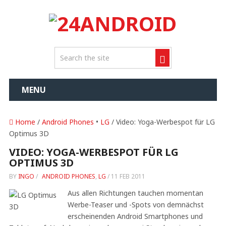
MENU
Home
/
Android Phones
•
LG
/ Video: Yoga-Werbespot für LG
Optimus 3D
VIDEO: YOGA-WERBESPOT FÜR LG
OPTIMUS 3D
BY
INGO
/
ANDROID PHONES
,
LG
/
11 FEB 2011
Aus allen Richtungen tauchen momentan
Werbe-Teaser und -Spots von demnächst
erscheinenden Android Smartphones und