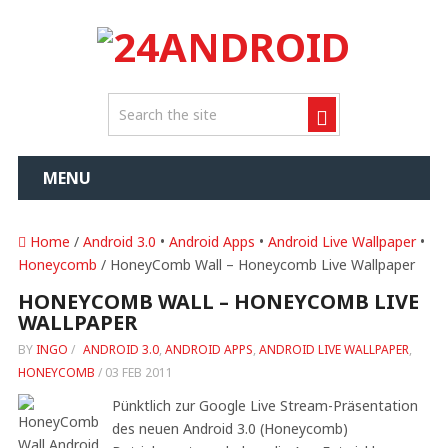
MENU
Home
/
Android 3.0
•
Android Apps
•
Android Live Wallpaper
•
Honeycomb
/ HoneyComb Wall – Honeycomb Live Wallpaper
HONEYCOMB WALL – HONEYCOMB LIVE
WALLPAPER
BY
INGO
/
ANDROID 3.0
,
ANDROID APPS
,
ANDROID LIVE WALLPAPER
,
HONEYCOMB
/
03 FEB 2011
Pünktlich zur Google Live Stream-Präsentation
des neuen Android 3.0 (Honeycomb)