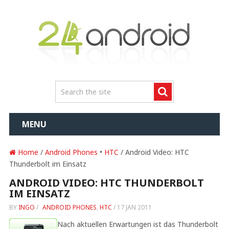
MENU
Home
/
Android Phones
•
HTC
/ Android Video: HTC
Thunderbolt im Einsatz
ANDROID VIDEO: HTC THUNDERBOLT
IM EINSATZ
BY
INGO
/
ANDROID PHONES
,
HTC
/
17 JAN 2011
Nach aktuellen Erwartungen ist das Thunderbolt