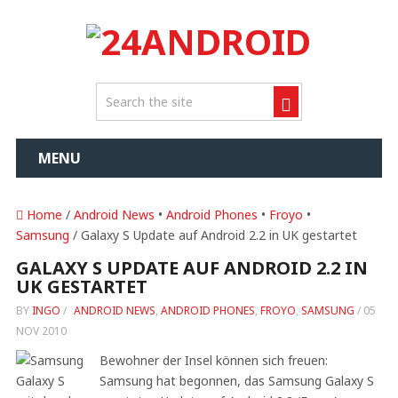
MENU
Home
/
Android News
•
Android Phones
•
Froyo
•
Samsung
/ Galaxy S Update auf Android 2.2 in UK gestartet
GALAXY S UPDATE AUF ANDROID 2.2 IN
UK GESTARTET
BY
INGO
/
ANDROID NEWS
,
ANDROID PHONES
,
FROYO
,
SAMSUNG
/
05
NOV 2010
Bewohner der Insel können sich freuen:
Samsung hat begonnen, das Samsung Galaxy S