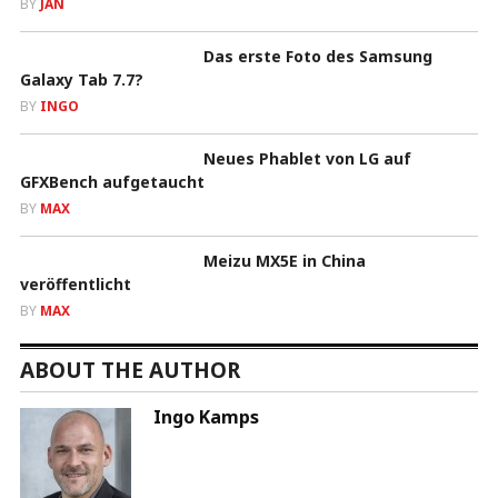
BY
JAN
Das erste Foto des Samsung
Galaxy Tab 7.7?
BY
INGO
Neues Phablet von LG auf
GFXBench aufgetaucht
BY
MAX
Meizu MX5E in China
veröffentlicht
BY
MAX
ABOUT THE AUTHOR
Ingo Kamps