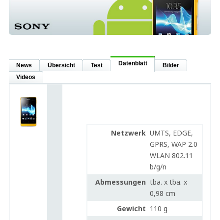
Datenblatt
News
Übersicht
Test
Bilder
Videos
Netzwerk
UMTS, EDGE,
GPRS, WAP 2.0
WLAN 802.11
b/g/n
Abmessungen
tba. x tba. x
0,98 cm
Gewicht
110 g