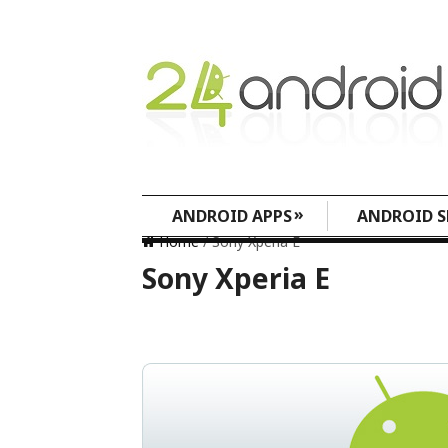
»
ANDROID APPS
ANDROID S
Home
/ Sony Xperia E
Sony Xperia E