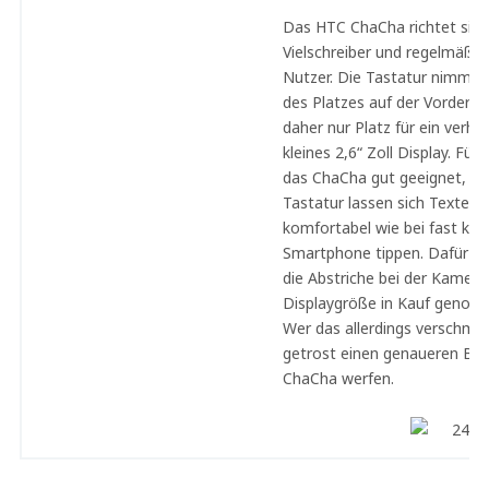
Das HTC ChaCha richtet sich 
Vielschreiber und regelmäßi
Nutzer. Die Tastatur nimmt e
des Platzes auf der Vordersei
daher nur Platz für ein verhä
kleines 2,6“ Zoll Display. Für
das ChaCha gut geeignet, de
Tastatur lassen sich Texte so
komfortabel wie bei fast ke
Smartphone tippen. Dafür mü
die Abstriche bei der Kamera
Displaygröße in Kauf genom
Wer das allerdings verschme
getrost einen genaueren Bli
ChaCha werfen.