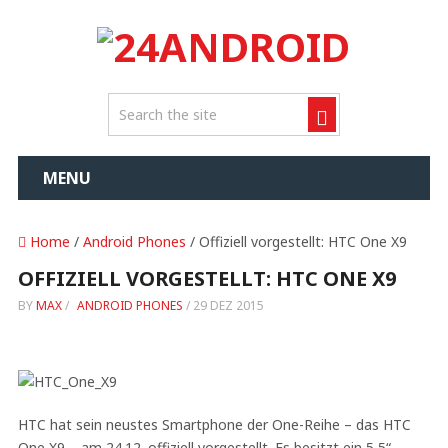
MENU
Home
/
Android Phones
/ Offiziell vorgestellt: HTC One X9
OFFIZIELL VORGESTELLT: HTC ONE X9
BY
MAX
/
ANDROID PHONES
/
29 DEZ 2015
HTC hat sein neustes Smartphone der One-Reihe – das HTC
One X9 – am 24.12. offiziell vorgestellt. Es besitzt ein 5,5“-