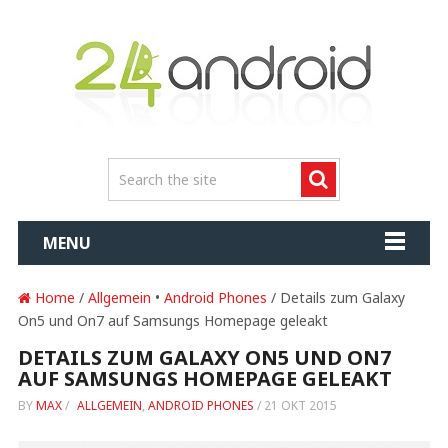
MENU
Home
/
Allgemein
•
Android Phones
/ Details zum Galaxy
On5 und On7 auf Samsungs Homepage geleakt
DETAILS ZUM GALAXY ON5 UND ON7
AUF SAMSUNGS HOMEPAGE GELEAKT
BY
MAX
/
ALLGEMEIN
,
ANDROID PHONES
/
21 OKT 2015