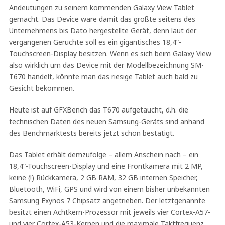
Andeutungen zu seinem kommenden Galaxy View Tablet
gemacht. Das Device wäre damit das größte seitens des
Unternehmens bis Dato hergestellte Gerät, denn laut der
vergangenen Gerüchte soll es ein gigantisches 18,4“-
Touchscreen-Display besitzen. Wenn es sich beim Galaxy View
also wirklich um das Device mit der Modellbezeichnung SM-
T670 handelt, könnte man das riesige Tablet auch bald zu
Gesicht bekommen.
Heute ist auf GFXBench das T670 aufgetaucht, d.h. die
technischen Daten des neuen Samsung-Geräts sind anhand
des Benchmarktests bereits jetzt schon bestätigt.
Das Tablet erhält demzufolge – allem Anschein nach – ein
18,4“-Touchscreen-Display und eine Frontkamera mit 2 MP,
keine (!) Rückkamera, 2 GB RAM, 32 GB internen Speicher,
Bluetooth, WiFi, GPS und wird von einem bisher unbekannten
Samsung Exynos 7 Chipsatz angetrieben. Der letztgenannte
besitzt einen Achtkern-Prozessor mit jeweils vier Cortex-A57-
und vier Cortex-A53-Kernen und die maximale Taktfrequenz