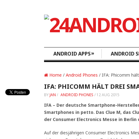
»
ANDROID APPS
ANDROID S
Home
/
Android Phones
/ IFA: Phicomm hält
IFA: PHICOMM HÄLT DREI SM
BY
JAN
/
ANDROID PHONES
/
12 AUG 2015
IFA – Der deutsche Smartphone-Herstelle
Smartphones in petto. Das Clue M, das Cl
der Consumer Electronics Messe in Berlin of
Auf der diesjährigen Consumer Electronics Mes