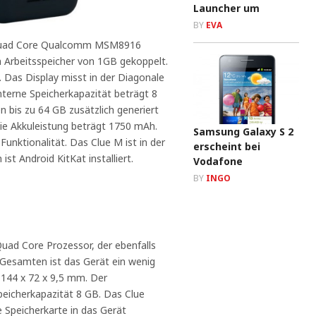
Launcher um
BY
EVA
 Quad Core Qualcomm MSM8916
 Arbeitsspeicher von 1GB gekoppelt.
 Das Display misst in der Diagonale
interne Speicherkapazität beträgt 8
 bis zu 64 GB zusätzlich generiert
ie Akkuleistung beträgt 1750 mAh.
Samsung Galaxy S 2
Funktionalität. Das Clue M ist in der
erscheint bei
ist Android KitKat installiert.
Vodafone
BY
INGO
ad Core Prozessor, der ebenfalls
Gesamten ist das Gerät ein wenig
 144 x 72 x 9,5 mm. Der
peicherkapazität 8 GB. Das Clue
e Speicherkarte in das Gerät