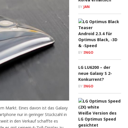
BY
JAN
Android 2.3.4 für
Optimus Black, -3D
& -Speed
BY
INGO
LG LU6200 – der
neue Galaxy S 2-
Konkurrent?
BY
INGO
m Markt. Eines davon ist das Galaxy
Weiße Version des
tphone nur in geringer Stückzahl in
LG Optimus Speed
weit in den Verkauf schaffte es
gesichtet
e es mit seinem 6-Zoll-Display zu