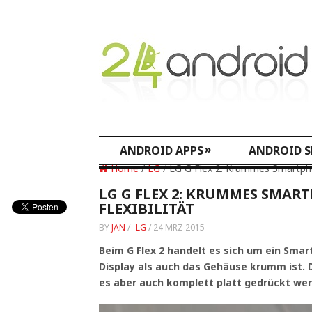
»
ANDROID APPS
ANDROID S
Home
/
LG
/ LG G Flex 2: Krummes Smartphon
LG G FLEX 2: KRUMMES SMAR
FLEXIBILITÄT
BY
JAN
/
LG
/
24 MRZ 2015
Beim G Flex 2 handelt es sich um ein Sma
Display als auch das Gehäuse krumm ist. D
es aber auch komplett platt gedrückt we