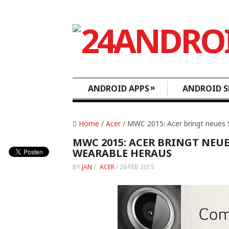
»
ANDROID APPS
ANDROID S
Home
/
Acer
/ MWC 2015: Acer bringt neues
MWC 2015: ACER BRINGT NE
WEARABLE HERAUS
BY
JAN
/
ACER
/
26 FEB 2015