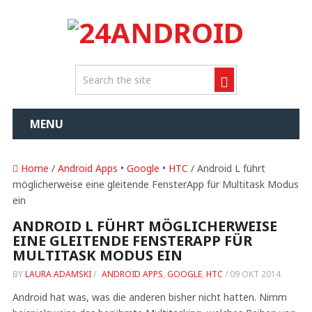
MENU
Home
/
Android Apps
•
Google
•
HTC
/ Android L führt
möglicherweise eine gleitende FensterApp für Multitask Modus
ein
ANDROID L FÜHRT MÖGLICHERWEISE
EINE GLEITENDE FENSTERAPP FÜR
MULTITASK MODUS EIN
BY
LAURA ADAMSKI
/
ANDROID APPS
,
GOOGLE
,
HTC
/
09 OKT 2014
Android hat was, was die anderen bisher nicht hatten. Nimm