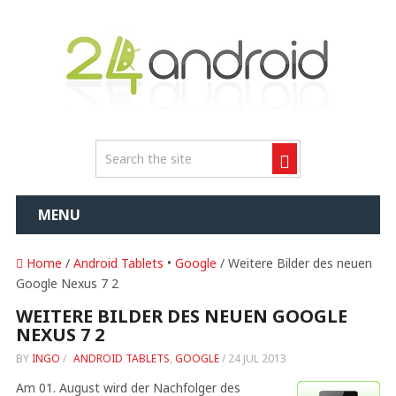
MENU
Home
/
Android Tablets
•
Google
/ Weitere Bilder des neuen
Google Nexus 7 2
WEITERE BILDER DES NEUEN GOOGLE
NEXUS 7 2
BY
INGO
/
ANDROID TABLETS
,
GOOGLE
/
24 JUL 2013
Am 01. August wird der Nachfolger des