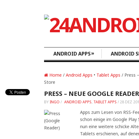
»
ANDROID APPS
ANDROID S
Home
/
Android Apps
•
Tablet Apps
/ Press 
Store
PRESS – NEUE GOOGLE READER
BY
INGO
/
ANDROID APPS
,
TABLET APPS
/
28 DEZ 20
Apps zum Lesen von RSS-Fee
schon einige im Google Play 
nun eine weitere schicke Alt
Tablets erschienen, auf dene