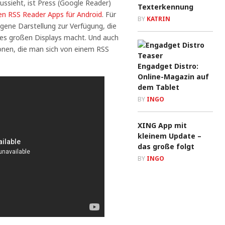
aussieht, ist Press (Google Reader)
Texterkennung
en RSS Reader Apps für Android
. Für
BY
KATRIN
gene Darstellung zur Verfügung, die
es großen Displays macht. Und auch
ionen, die man sich von einem RSS
Engadget Distro:
Online-Magazin auf
dem Tablet
BY
INGO
XING App mit
kleinem Update –
das große folgt
BY
INGO