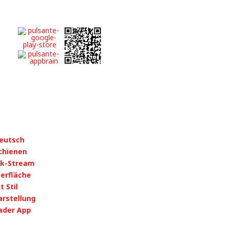
deutsch
chienen
ok-Stream
erfläche
 Stil
arstellung
ader App