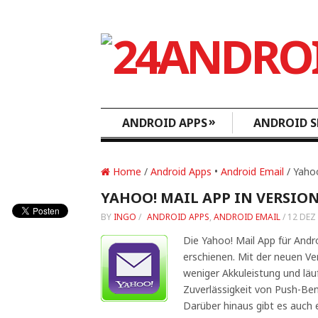
»
ANDROID APPS
ANDROID S
Home
/
Android Apps
•
Android Email
/ Yahoo
YAHOO! MAIL APP IN VERSION
BY
INGO
/
ANDROID APPS
,
ANDROID EMAIL
/
12 DEZ
Die Yahoo! Mail App für Andro
erschienen. Mit der neuen Ve
weniger Akkuleistung und läuft
Zuverlässigkeit von Push-Be
Darüber hinaus gibt es auch 