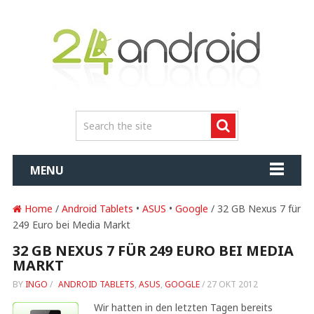
MENU
Home
/
Android Tablets
•
ASUS
•
Google
/ 32 GB Nexus 7 für
249 Euro bei Media Markt
32 GB NEXUS 7 FÜR 249 EURO BEI MEDIA
MARKT
BY
INGO
/
ANDROID TABLETS
,
ASUS
,
GOOGLE
/
27 OKT 2012
Wir hatten in den letzten Tagen bereits