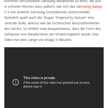
kommen verschiedene Samsung-Mitarbeiter zu Wort, die sich
in schönen Worten dazu äußern, wie sich das
Samsung Galaxy
S 3
von anderen Samsung Smartphones unterscheidet.
Natürlich spielt auch der Slogan “Inspired by Nature” eine
zentrale Rolle, ebenso wie die technischen Beschaffenheiten
des Geräts. So erfährt man beispielsweise, dass die Form des
Gehäuses von Kieselsteinen am Strand inspiriert wurde. Das
Video hat eine Länge von knapp 5 Minuten.