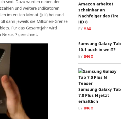
isch sind. Dazu wurden neben der
Amazon arbeitet
zzahlen und weitere Indikatoren
scheinbar an
n im ersten Monat (Juli) bei rund
Nachfolger des Fire
ll dann jeweils die Millionen-Grenze
HD 8
Tablets. Für das Gesamtjahr wird
BY
MAX
n Nexus 7 gerechnet.
Samsung Galaxy Tab
10.1 auch in weiß?
BY
INGO
Samsung Galaxy Tab
7.0 Plus N jetzt
erhältlich
BY
INGO