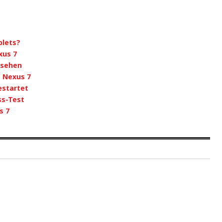
blets?
xus 7
 sehen
 Nexus 7
estartet
ss-Test
s 7