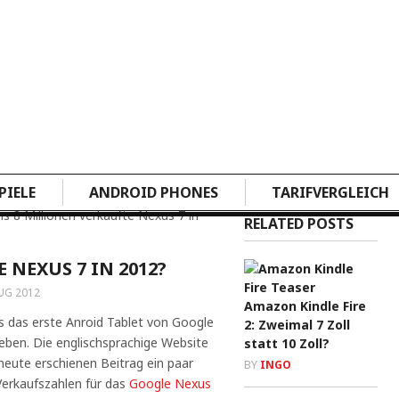
PIELE
ANDROID PHONES
TARIFVERGLEICH
is 8 Millionen verkaufte Nexus 7 in
RELATED POSTS
 NEXUS 7 IN 2012?
UG 2012
Amazon Kindle Fire
das erste Anroid Tablet von Google
2: Zweimal 7 Zoll
eben. Die englischsprachige Website
statt 10 Zoll?
heute erschienen Beitrag ein paar
BY
INGO
erkaufszahlen für das
Google Nexus