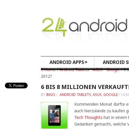
»
ANDROID APPS
ANDROID S
Home
/
Android Tablets
•
ASUS
•
Google
/ 6 b
2012?
6 BIS 8 MILLIONEN VERKAUFTE
BY
INGO
/
ANDROID TABLETS
,
ASUS
,
GOOGLE
/
14 A
Kommenden Monat dürfte es 
auch hierzulande zu kaufen g
Tech Thoughts
hat in einem 
Gedanken gemacht, welche V