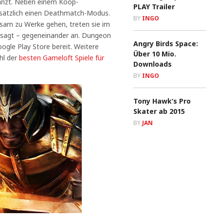
gänzt. Neben einem Koop-
PLAY Trailer
usätzlich einen Deathmatch-Modus.
BY
INGO
am zu Werke gehen, treten sie im
sagt – gegeneinander an. Dungeon
Angry Birds Space:
gle Play Store bereit. Weitere
Über 10 Mio.
hl der
besten Gameloft Spiele für
Downloads
BY
INGO
Tony Hawk‘s Pro
Skater ab 2015
BY
JAN