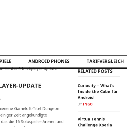
PIELE
ANDROID PHONES
TARIFVERGLEICH
n Hunter 3 Multiplayer-Update
RELATED POSTS
LAYER-UPDATE
Curiosity – What’s
Inside the Cube für
Android
2
BY
INGO
chienene Gameloft-Titel Dungeon
 einiger Zeit angekündigte
Virtua Tennis
 das die 16 Solospieler-Arenen und
Challenge Xperia