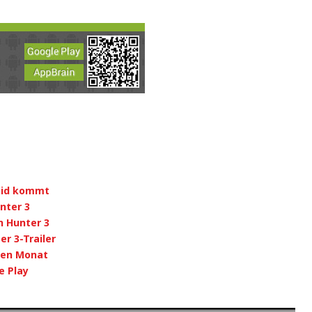
oid kommt
nter 3
 Hunter 3
r 3-Trailer
ten Monat
e Play