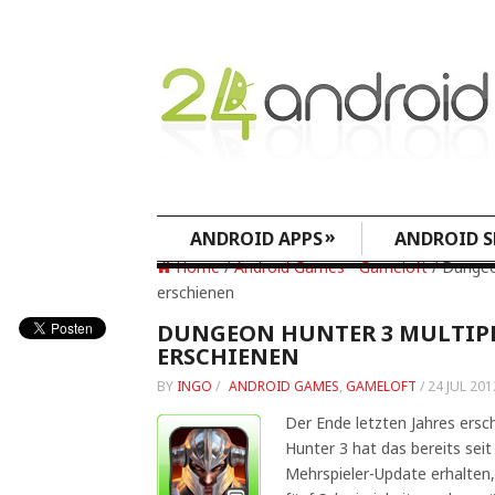
»
ANDROID APPS
ANDROID S
Home
/
Android Games
•
Gameloft
/ Dungeo
erschienen
DUNGEON HUNTER 3 MULTIP
ERSCHIENEN
BY
INGO
/
ANDROID GAMES
,
GAMELOFT
/
24 JUL 201
Der Ende letzten Jahres ers
Hunter 3 hat das bereits seit
Mehrspieler-Update erhalten,