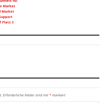
runners HD
im Market
id Market
Support
 Platz 3
t.
Erforderliche Felder sind mit
*
markiert