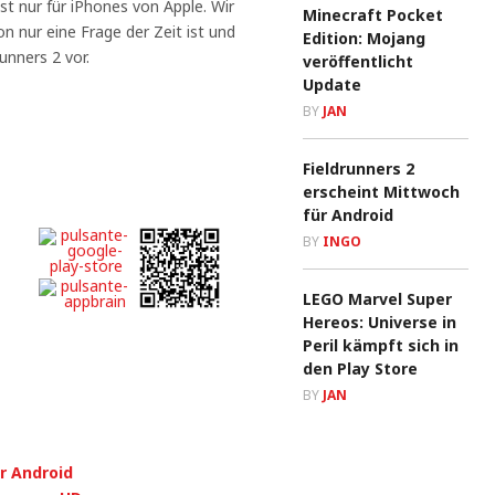
t nur für iPhones von Apple. Wir
Minecraft Pocket
n nur eine Frage der Zeit ist und
Edition: Mojang
unners 2 vor.
veröffentlicht
Update
BY
JAN
Fieldrunners 2
erscheint Mittwoch
für Android
BY
INGO
LEGO Marvel Super
Hereos: Universe in
Peril kämpft sich in
den Play Store
BY
JAN
r Android