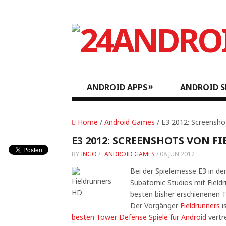
»
ANDROID APPS
ANDROID S
Home
/
Android Games
/ E3 2012: Screensho
E3 2012: SCREENSHOTS VON F
BY
INGO
/
ANDROID GAMES
/
08 JUN 2012
Bei der Spielemesse E3 in de
Subatomic Studios mit Fieldr
besten bisher erschienenen 
Der Vorgänger
Fieldrunners
i
besten Tower Defense Spiele für Android
vertre