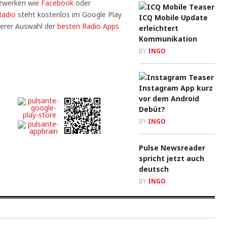
tzwerken wie
Facebook
oder
Radio
steht kostenlos im Google Play
ICQ Mobile Update
serer Auswahl der
besten Radio Apps
erleichtert
Kommunikation
BY
INGO
Instagram App kurz
vor dem Android
Debüt?
BY
INGO
Pulse Newsreader
spricht jetzt auch
deutsch
BY
INGO