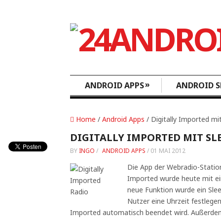
»
ANDROID APPS
ANDROID S
Home
/
Android Apps
/ Digitally Imported mi
DIGITALLY IMPORTED MIT SL
BY
INGO
/
ANDROID APPS
/
01 MAI 2012
Die App der Webradio-Station 
Imported wurde heute mit e
neue Funktion wurde ein Sle
Nutzer eine Uhrzeit festlege
Imported automatisch beendet wird. Außerdem