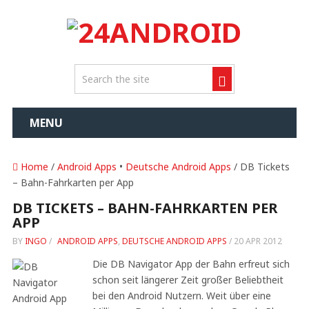
MENU
Home
/
Android Apps
•
Deutsche Android Apps
/ DB Tickets
– Bahn-Fahrkarten per App
DB TICKETS – BAHN-FAHRKARTEN PER
APP
BY
INGO
/
ANDROID APPS
,
DEUTSCHE ANDROID APPS
/
20 APR 2012
Die DB Navigator App der Bahn erfreut sich
schon seit längerer Zeit großer Beliebtheit
bei den Android Nutzern. Weit über eine