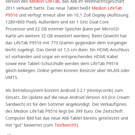
Version des
Medion LifeTab
, das Aldi im Weihnachtsgeschäft
2011 verkauft hatte. Das neue Tablet heißt
Medion LifeTab
P9516
und verfügt erneut über ein 10,1 Zoll Display (Auflösung:
1280×800 Pixel). Außerdem sind ein 1 GHz Dual Core
Prozessor und 32 GB interner Speicher (kann per MicroSD-
Karte um weitere 32 GB erweitert werden). Beim Gewicht hat
das LifeTab P9516 mit 773 Gramm gegenüber dem Vorgänger
leicht zugelegt. Das Gerät ist 1,5 cm dünn. Ein HDMI-Anschluss
ist vorhanden und sogar ein entsprechendes HDMI-Kabel
sowie eine Tablet-Schutzhülle werden dem LifeTab P9516
gleich beiliegen. Online gehen können Besitzer über WLAN oder
UMTS.
Als Betriebssystem kommt Android 3.2.1 (Honeycomb) zum
Einsatz. Ein Update auf die neue Android Version 4.0 (Ice Cream
Sandwich) ist für den Sommer angekündigt. Der Verkaufspreis
des Medion LifeTab P9516 liegt bei 399 Euro. Die Zeitschrift
Computer Bild hat das neue Aldi-Tablet bereits getetestet und
mit “gut” bewertet (zum
Testbericht
).