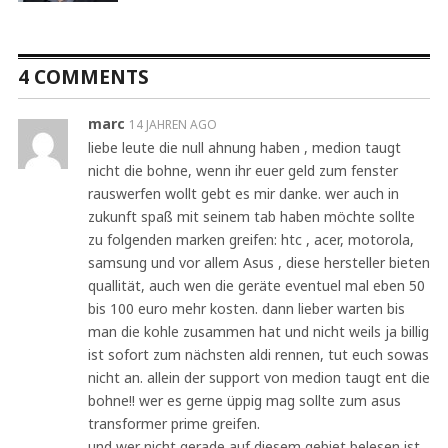
4 COMMENTS
marc
14 JAHREN AGO
liebe leute die null ahnung haben , medion taugt
nicht die bohne, wenn ihr euer geld zum fenster
rauswerfen wollt gebt es mir danke. wer auch in
zukunft spaß mit seinem tab haben möchte sollte
zu folgenden marken greifen: htc , acer, motorola,
samsung und vor allem Asus , diese hersteller bieten
quallität, auch wen die geräte eventuel mal eben 50
bis 100 euro mehr kosten. dann lieber warten bis
man die kohle zusammen hat und nicht weils ja billig
ist sofort zum nächsten aldi rennen, tut euch sowas
nicht an. allein der support von medion taugt ent die
bohne!! wer es gerne üppig mag sollte zum asus
transformer prime greifen.
und wer nicht gerade auf diesem gebiet belesen ist