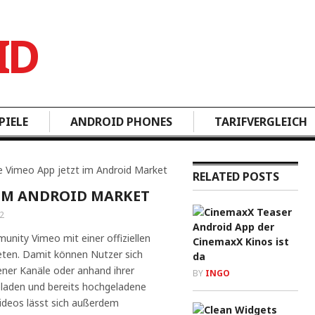
PIELE
ANDROID PHONES
TARIFVERGLEICH
lle Vimeo App jetzt im Android Market
RELATED POSTS
T IM ANDROID MARKET
2
Android App der
unity Vimeo mit einer offiziellen
CinemaxX Kinos ist
eten. Damit können Nutzer sich
da
ener Kanäle oder anhand ihrer
BY
INGO
laden und bereits hochgeladene
ideos lässt sich außerdem