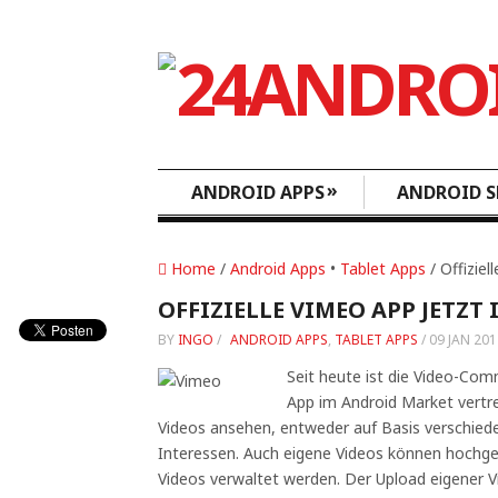
»
ANDROID APPS
ANDROID S
Home
/
Android Apps
•
Tablet Apps
/ Offizie
OFFIZIELLE VIMEO APP JETZ
BY
INGO
/
ANDROID APPS
,
TABLET APPS
/
09 JAN 201
Seit heute ist die Video-Comm
App im Android Market vertr
Videos ansehen, entweder auf Basis verschied
Interessen. Auch eigene Videos können hochge
Videos verwaltet werden. Der Upload eigener V