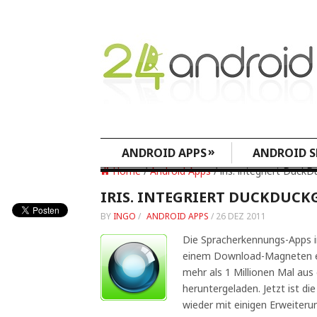
»
ANDROID APPS
ANDROID S
Home
/
Android Apps
/ iris. integriert Duck
IRIS. INTEGRIERT DUCKDUCK
BY
INGO
/
ANDROID APPS
/
26 DEZ 2011
Die Spracherkennungs-Apps iri
einem Download-Magneten en
mehr als 1 Millionen Mal au
heruntergeladen. Jetzt ist die
wieder mit einigen Erweiter