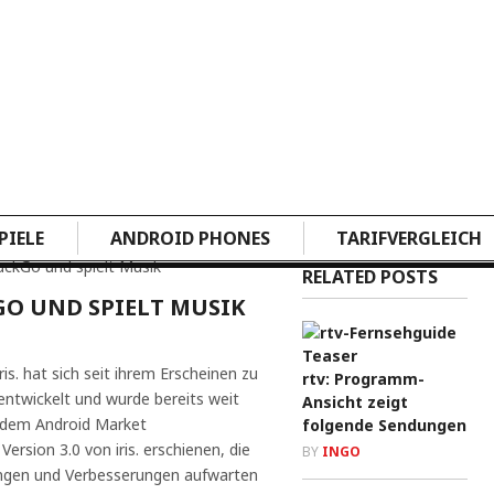
PIELE
ANDROID PHONES
TARIFVERGLEICH
DuckGo und spielt Musik
RELATED POSTS
GO UND SPIELT MUSIK
s. hat sich seit ihrem Erscheinen zu
rtv: Programm-
twickelt und wurde bereits weit
Ansicht zeigt
s dem Android Market
folgende Sendungen
 Version 3.0 von iris. erschienen, die
BY
INGO
ungen und Verbesserungen aufwarten