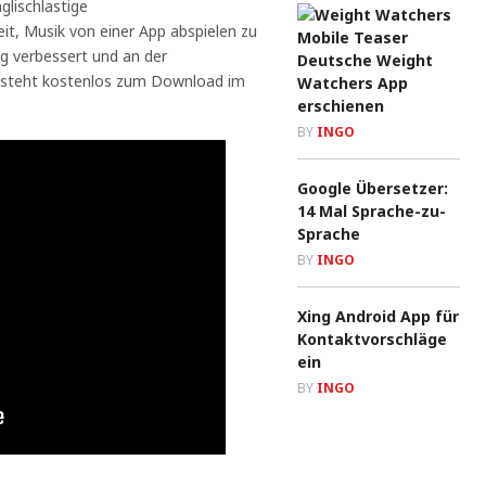
glischlastige
t, Musik von einer App abspielen zu
 verbessert und an der
Deutsche Weight
is. steht kostenlos zum Download im
Watchers App
erschienen
BY
INGO
Google Übersetzer:
14 Mal Sprache-zu-
Sprache
BY
INGO
Xing Android App für
Kontaktvorschläge
ein
BY
INGO