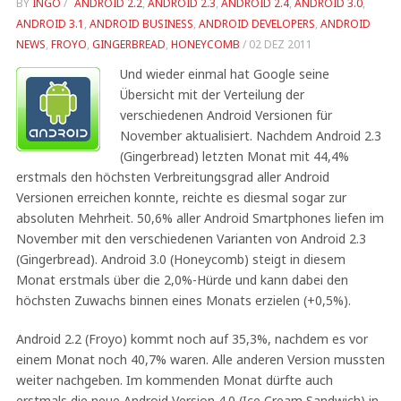
BY
INGO
/
ANDROID 2.2
,
ANDROID 2.3
,
ANDROID 2.4
,
ANDROID 3.0
,
ANDROID 3.1
,
ANDROID BUSINESS
,
ANDROID DEVELOPERS
,
ANDROID
NEWS
,
FROYO
,
GINGERBREAD
,
HONEYCOMB
/
02 DEZ 2011
Und wieder einmal hat Google seine
Übersicht mit der Verteilung der
verschiedenen Android Versionen für
November aktualisiert. Nachdem Android 2.3
(Gingerbread) letzten Monat mit 44,4%
erstmals den höchsten Verbreitungsgrad aller Android
Versionen erreichen konnte, reichte es diesmal sogar zur
absoluten Mehrheit. 50,6% aller Android Smartphones liefen im
November mit den verschiedenen Varianten von Android 2.3
(Gingerbread). Android 3.0 (Honeycomb) steigt in diesem
Monat erstmals über die 2,0%-Hürde und kann dabei den
höchsten Zuwachs binnen eines Monats erzielen (+0,5%).
Android 2.2 (Froyo) kommt noch auf 35,3%, nachdem es vor
einem Monat noch 40,7% waren. Alle anderen Version mussten
weiter nachgeben. Im kommenden Monat dürfte auch
erstmals die neue Android Version 4.0 (Ice Cream Sandwich) in