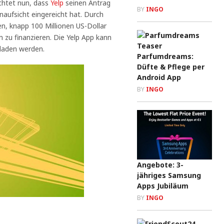
chtet nun, dass
Yelp
seinen Antrag
BY
INGO
naufsicht eingereicht hat. Durch
n, knapp 100 Millionen US-Dollar
zu finanzieren. Die Yelp App kann
laden werden.
Parfumdreams:
Düfte & Pflege per
Android App
BY
INGO
Angebote: 3-
jähriges Samsung
Apps Jubiläum
BY
INGO