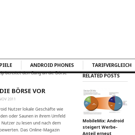
PIELE
ANDROID PHONES
TARIFVERGLEICH
elp bereitet den Gang an die Börse
RELATED POSTS
DIE BÖRSE VOR
NOV 2011
oid Nutzer lokale Geschäfte wie
äden oder Saunen in ihrem Umfeld
MobileMix: Android
 Nutzer zu lesen und nach dem
steigert Werbe-
 bewerten. Das Online-Magazin
Anteil erneut