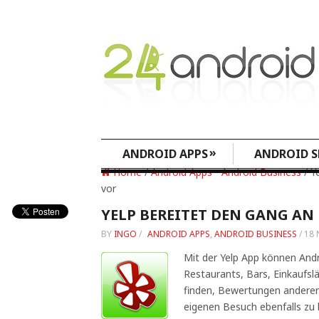
»
ANDROID APPS
ANDROID S
Home
/
Android Apps
•
Android Business
/ Y
vor
YELP BEREITET DEN GANG AN 
BY
INGO
/
ANDROID APPS
,
ANDROID BUSINESS
/
18 
Mit der Yelp App können Andr
Restaurants, Bars, Einkaufsl
finden, Bewertungen anderer
eigenen Besuch ebenfalls zu