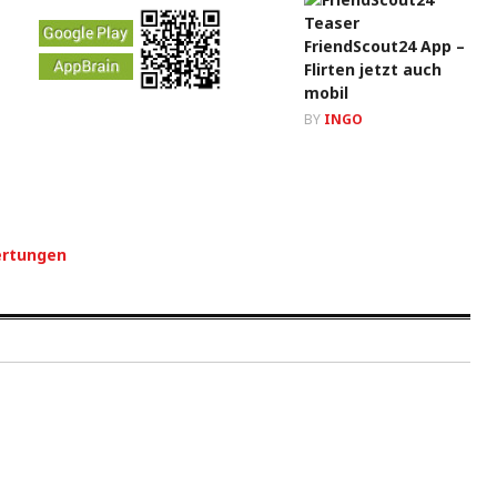
FriendScout24 App –
Flirten jetzt auch
mobil
BY
INGO
ertungen