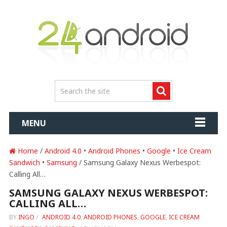
MENU
Home
/
Android 4.0
•
Android Phones
•
Google
•
Ice Cream
Sandwich
•
Samsung
/ Samsung Galaxy Nexus Werbespot:
Calling All…
SAMSUNG GALAXY NEXUS WERBESPOT:
CALLING ALL…
BY
INGO
/
ANDROID 4.0
,
ANDROID PHONES
,
GOOGLE
,
ICE CREAM