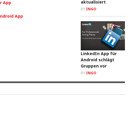
aktualisiert
r App
BY
INGO
Android App
LinkedIn App für
Android schlägt
Twittern
Gruppen vor
BY
INGO