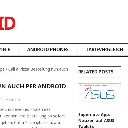
IELE
ANDROID PHONES
TARIFVERGLEICH
pps
/ Call a Pizza Bestellung nun auch
RELATED POSTS
UN AUCH PER ANDROID
S
/
26 OKT 2011
en, in denen es Filialen des
Supernote App:
bt, können ihre Bestellung ab sofort
Notizen auf ASUS
eben. Call a Pizza gibt es u. a. in
Tablets