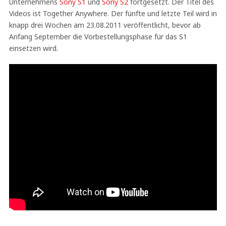
Unternehmens
Sony S1
und
Sony S2
fortgesetzt. Der Titel des
Videos ist Together Anywhere. Der fünfte und letzte Teil wird in
knapp drei Wochen am 23.08.2011 veröffentlicht, bevor ab
Anfang September die Vorbestellungsphase für das S1
einsetzen wird.