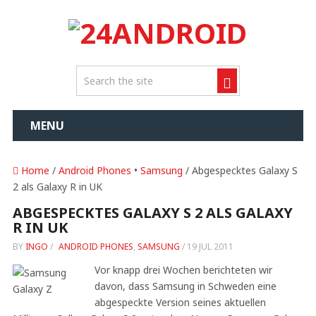
MENU
Home
/
Android Phones
•
Samsung
/ Abgespecktes Galaxy S
2 als Galaxy R in UK
ABGESPECKTES GALAXY S 2 ALS GALAXY
R IN UK
BY
INGO
/
ANDROID PHONES
,
SAMSUNG
/
19 JUL 2011
Vor knapp drei Wochen berichteten wir
davon, dass Samsung in Schweden eine
abgespeckte Version seines aktuellen