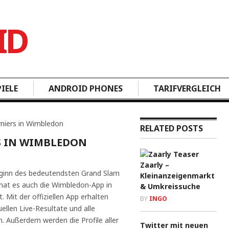
IELE
ANDROID PHONES
TARIFVERGLEICH
rniers in Wimbledon
RELATED POSTS
S IN WIMBLEDON
Zaarly –
eginn des bedeutendsten Grand Slam
Kleinanzeigenmarkt
 hat es auch die Wimbledon-App in
& Umkreissuche
 Mit der offiziellen App erhalten
BY
INGO
ellen Live-Resultate und alle
. Außerdem werden die Profile aller
Twitter mit neuen