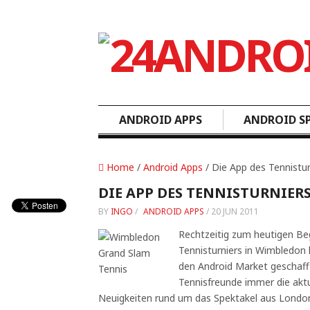
ANDROID APPS
ANDROID SP
Home
/
Android Apps
/ Die App des Tennistu
DIE APP DES TENNISTURNIER
BY
INGO
/
ANDROID APPS
/
20 JUN 2011
Rechtzeitig zum heutigen B
Tennisturniers in Wimbledon
den Android Market geschafft.
Tennisfreunde immer die aktu
Neuigkeiten rund um das Spektakel aus London