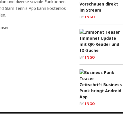
plan und diverse soziale Funktionen
Vorschauen direkt
nd Slam Tennis App kann kostenlos
im Stream
en.
BY
INGO
Immonet Update
mit QR-Reader und
ID-Suche
BY
INGO
Zeitschrift Business
Punk bringt Android
App
BY
INGO