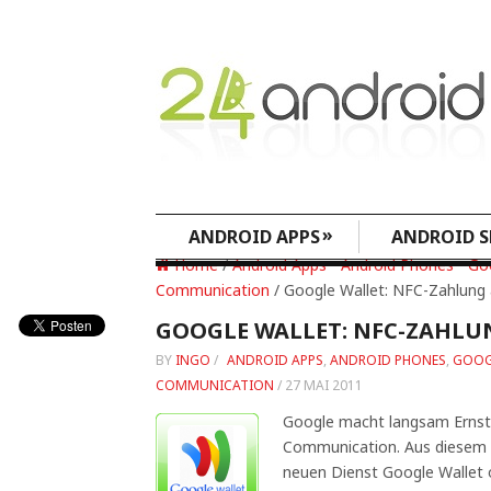
»
ANDROID APPS
ANDROID S
Home
/
Android Apps
•
Android Phones
•
Go
Communication
/ Google Wallet: NFC-Zahlung
GOOGLE WALLET: NFC-ZAHLU
BY
INGO
/
ANDROID APPS
,
ANDROID PHONES
,
GOOG
COMMUNICATION
/
27 MAI 2011
Google macht langsam Ernst b
Communication. Aus diesem 
neuen Dienst Google Wallet o