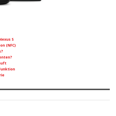
Nexus S
ion (NFC)
s?
renten?
äuft
Funktion
rie