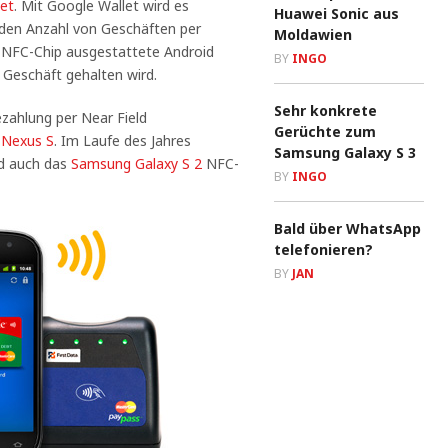
tet
. Mit Google Wallet wird es
Huawei Sonic aus
enden Anzahl von Geschäften per
Moldawien
m NFC-Chip ausgestattete Android
BY
INGO
Geschäft gehalten wird.
Sehr konkrete
zahlung per Near Field
Gerüchte zum
 Nexus S
. Im Laufe des Jahres
Samsung Galaxy S 3
rd auch das
Samsung Galaxy S 2
NFC-
BY
INGO
Bald über WhatsApp
telefonieren?
BY
JAN