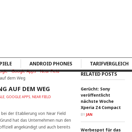
PIELE
ANDROID PHONES
TARIFVERGLEICH
ogle
•
Google Apps
•
Near Field
RELATED POSTS
 auf dem Weg
NG AUF DEM WEG
Gerücht: Sony
veröffentlicht
LE
,
GOOGLE APPS
,
NEAR FIELD
nächste Woche
Xperia Z4 Compact
ei der Etablierung von Near Field
BY
JAN
Grund hat das Unternehmen nun den
ffiziell angekündigt und auch bereits
Werbespot für das