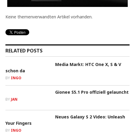
Keine themenverwandten Artikel vorhanden.
RELATED POSTS
Media Markt: HTC One X, S & V
schon da
BY
INGO
Gionee S5.1 Pro offiziell gelauncht
BY
JAN
Neues Galaxy S 2 Video: Unleash
Your Fingers
BY
INGO