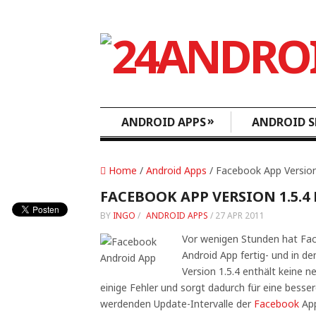
»
ANDROID APPS
ANDROID S
Home
/
Android Apps
/ Facebook App Version 
FACEBOOK APP VERSION 1.5.4 
BY
INGO
/
ANDROID APPS
/
27 APR 2011
Vor wenigen Stunden hat Fac
Android App fertig- und in de
Version 1.5.4 enthält keine 
einige Fehler und sorgt dadurch für eine bess
werdenden Update-Intervalle der
Facebook
App