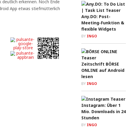
 deutlich erkennen. Noch Ende
droid App etwas stiefmütterlich
Any.DO: Post-
Meeting-Funktion &
flexible Widgets
BY
INGO
Zeitschrift BÖRSE
ONLINE auf Android
lesen
BY
INGO
Instagram: Über 1
Mio. Downloads in 24
Stunden
BY
INGO