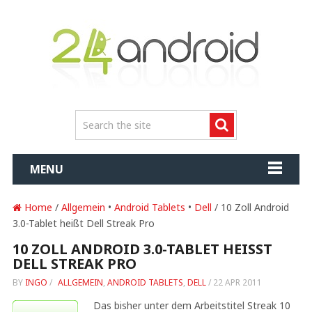
MENU
Home
/
Allgemein
•
Android Tablets
•
Dell
/ 10 Zoll Android
3.0-Tablet heißt Dell Streak Pro
10 ZOLL ANDROID 3.0-TABLET HEISST D
ELL STREAK PRO
BY
INGO
/
ALLGEMEIN
,
ANDROID TABLETS
,
DELL
/
22 APR 2011
Das bisher unter dem Arbeitstitel Streak 10