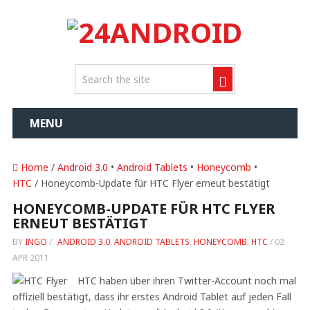
MENU
Home
/
Android 3.0
•
Android Tablets
•
Honeycomb
•
HTC
/ Honeycomb-Update für HTC Flyer erneut bestätigt
HONEYCOMB-UPDATE FÜR HTC FLYER
ERNEUT BESTÄTIGT
BY
INGO
/
ANDROID 3.0
,
ANDROID TABLETS
,
HONEYCOMB
,
HTC
/
02
APR 2011
HTC haben über ihren Twitter-Account noch mal
offiziell bestätigt, dass ihr erstes Android Tablet auf jeden Fall