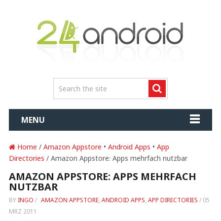
MENU
Home
/
Amazon Appstore
•
Android Apps
•
App
Directories
/ Amazon Appstore: Apps mehrfach nutzbar
AMAZON APPSTORE: APPS MEHRFACH
NUTZBAR
BY
INGO
/
AMAZON APPSTORE
,
ANDROID APPS
,
APP DIRECTORIES
/
05
MRZ 2011