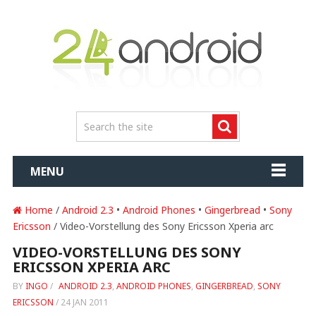
MENU
Home
/
Android 2.3
•
Android Phones
•
Gingerbread
•
Sony
Ericsson
/ Video-Vorstellung des Sony Ericsson Xperia arc
VIDEO-VORSTELLUNG DES SONY
ERICSSON XPERIA ARC
BY
INGO
/
ANDROID 2.3
,
ANDROID PHONES
,
GINGERBREAD
,
SONY
ERICSSON
/
24 JAN 2011