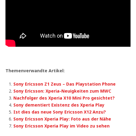
Themenverwandte Artikel:
Sony Ericsson Z1 Zeus – Das Playstation Phone
Sony Ericsson: Xperia-Neuigkeiten zum MWC
Nachfolger des Xperia X10 Mini Pro gesichtet?
Sony dementiert Existenz des Xperia Play
Ist dies das neue Sony Ericsson X12 Anzu?
Sony Ericsson Xperia Play: Foto aus der Nähe
Sony Ericsson Xperia Play im Video zu sehen